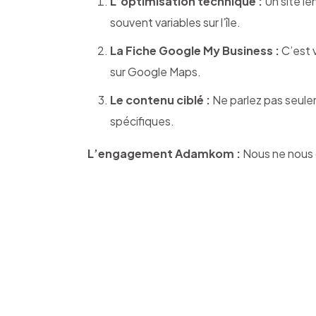
L’optimisation technique :
Un site le
souvent variables sur l’île.
La Fiche Google My Business :
C’est v
sur Google Maps.
Le contenu ciblé :
Ne parlez pas seulem
spécifiques.
L’engagement Adamkom :
Nous ne nous c