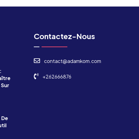
Contactez-Nous
contact@adamkom.com
:
+262666876
ître
 Sur
e De
til
s