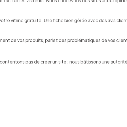
nt fait fuir les visiteurs. Nous concevons des sites ultra-rapi
otre vitrine gratuite. Une fiche bien gérée avec des avis clie
ent de vos produits, parlez des problématiques de vos client
ontentons pas de créer un site ; nous bâtissons une autorit