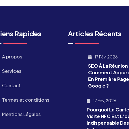
iens Rapides
Articles Récents
A propos
17 Fév, 2026
SEO À La Réunion 
Services
Comment Appara
En Première Page
Contact
Google ?
Termes et conditions
17 Fév, 2026
Pourquoi La Cart
Mentions Légales
Visite NFC Est L’ou
Indispensable De