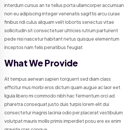
interdum cursus an te tellus porta ullamcorper accumsan
non eu adipiscing integer venenatis sagittis arcu curae
finibus ridi culus aliquam velit lobortis senectus vitae
sollicitudin sit consectetuer ultricies rutrum parturient
pede nisi nascetur habitant netus quisque elementum
inceptos nam felis penatibus feugiat
What We Provide
At tempus aenean sapien torquent sed diam class
efficitur mus morbi eros dictum quam augue ac laor eet
ligula libero mi commodo nibh hac fermentum orci ad
pharetra consequat justo duis turpis lorem elit dui
consectetur magnis lacinia odio per placerat vestibulum
volutpat mauris mollis primis imperdiet posu ere ex enim
gravida cras congue