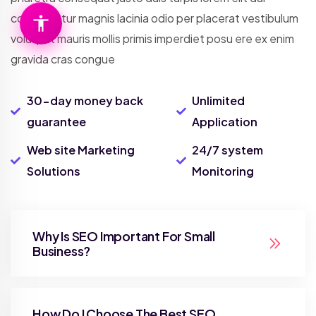
consectetur magnis lacinia odio per placerat vestibulum
volutpat mauris mollis primis imperdiet posu ere ex enim
gravida cras congue
30-day money back
Unlimited
guarantee
Application
Web site Marketing
24/7 system
Solutions
Monitoring
Why Is SEO Important For Small
Business?
How Do I Choose The Best SEO