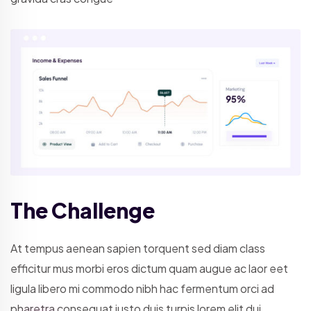
The Challenge
At tempus aenean sapien torquent sed diam class
efficitur mus morbi eros dictum quam augue ac laor eet
ligula libero mi commodo nibh hac fermentum orci ad
pharetra consequat justo duis turpis lorem elit dui