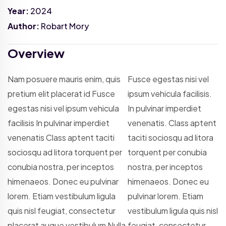
Year:
2024
Author:
Robart Mory
Overview
Nam posuere mauris enim, quis
Fusce egestas nisi vel
pretium elit placerat id Fusce
ipsum vehicula facilisis.
egestas nisi vel ipsum vehicula
In pulvinar imperdiet
facilisis In pulvinar imperdiet
venenatis. Class aptent
venenatis Class aptent taciti
taciti sociosqu ad litora
sociosqu ad litora torquent per
torquent per conubia
conubia nostra, per inceptos
nostra, per inceptos
himenaeos. Donec eu pulvinar
himenaeos. Donec eu
lorem. Etiam vestibulum ligula
pulvinar lorem. Etiam
quis nisl feugiat, consectetur
vestibulum ligula quis nisl
placerat augue vestibulum Nulla
feugiat, consectetur