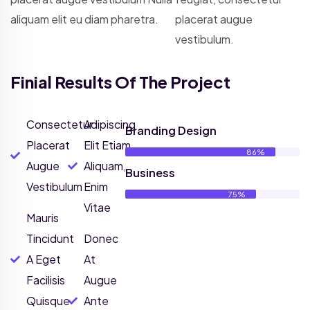
aliquam elit eu diam pharetra.
placerat augue
vestibulum.
Finial Results Of The Project
Consectetur
Adipiscing
Branding Design
Placerat
Elit Etiam
86%
Augue
Aliquam,
Business
Vestibulum
Enim
75%
Vitae
Mauris
Tincidunt
Donec
A Eget
At
Facilisis
Augue
Quisque
Ante